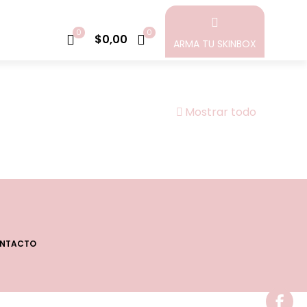
0
0
$0,00
ARMA TU SKINBOX
Mostrar todo
NTACTO