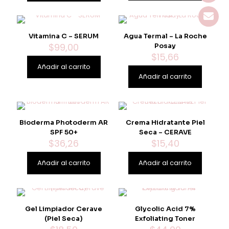
$23,00.
$17,14.
Vitamina C – SERUM
Agua Termal – La Roche
$
99,00
Posay
$
15,66
Añadir al carrito
Añadir al carrito
Bioderma Photoderm AR
Crema Hidratante Piel
SPF 50+
Seca – CERAVE
$
36,26
$
15,40
Añadir al carrito
Añadir al carrito
Gel Limpiador Cerave
Glycolic Acid 7%
(Piel Seca)
Exfoliating Toner