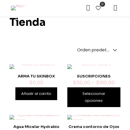
0
Tienda
ARMA TU SKINBOX
SUSCRIPCIONES
Rang
$
0,00
$
50,00
-
$
180,00
de
precio
Añadir al carrito
Seleccionar
desd
opciones
$50,0
hasta
Este
$180,
producto
tiene
-8%
-9%
Agua Micelar Hydrabio
Crema contorno de Ojos
múltiples