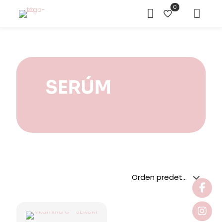
0
SERÚM