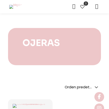
0
OJERAS