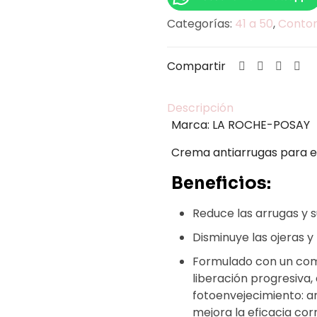
Redermic
Categorías:
41 a 50
,
Contor
Retinol
cantidad
Compartir
Descripción
Marca: LA ROCHE-POSAY
Crema antiarrugas para el
Beneficios:
Reduce las arrugas y s
Disminuye las ojeras y 
Formulado con un compl
liberación progresiva,
fotoenvejecimiento: a
mejora la eficacia co